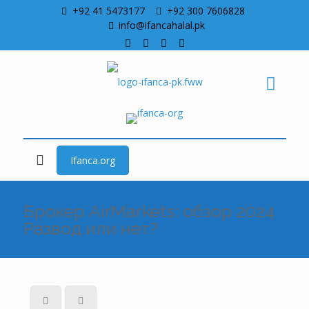
+92 41 5473177
+92 300 7606828
info@ifancahalal.pk
Ifanca.org
Брокер AirMarkets: обзор 2024 ️
Развод или нет?